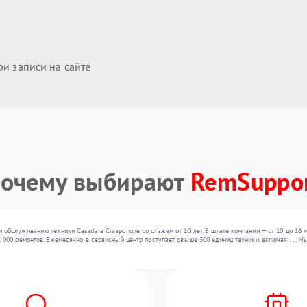
и записи на сайте
очему выбирают
RemSuppo
 обслуживанию техники Casada в Ставрополе со стажем от 10 лет. В штате компании — от 10 до 16
 000 ремонтов. Ежемесячно в сервисный центр поступает свыше 300 единиц техники, включая , , .