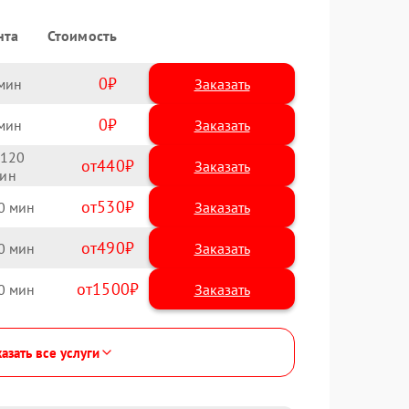
нта
Стоимость
0
Заказать
0
Заказать
120
440
530
0
490
0
1500
0
азать все услуги