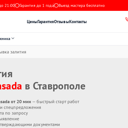
до 21:00
Гарантия до 1 года
Выезд мастера бесплатно
Цены
Гарантия
Отзывы
Контакты
ехника
ывка залития
тия
asada
в Ставрополе
sada от 20 мин
— быстрый старт работ
 и спецпредложения
та по запросу
ыявление
дтверждающими документами