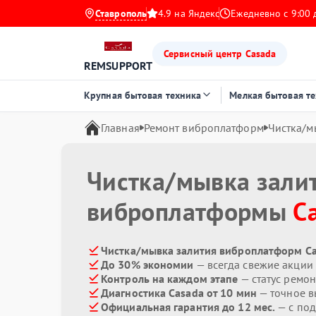
Ставрополь
4.9 на Яндекс
Ежедневно с 9:00 
Сервисный центр Casada
REMSUPPORT
Крупная бытовая техника
Мелкая бытовая т
Главная
Ремонт виброплатформ
Чистка/м
Чистка/мывка зали
виброплатформы
C
Чистка/мывка залития виброплатформ Ca
До 30% экономии
— всегда свежие акции
Контроль на каждом этапе
— статус ремон
Диагностика Casada от 10 мин
— точное в
Официальная гарантия до 12 мес.
— с по