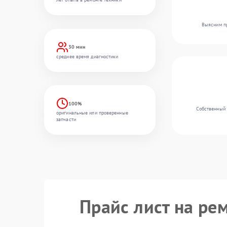
Выясним пр
30 мин
среднее время диагностики
100%
Собственный 
оригинальные или проверенные
запчасти
Прайс лист на ре