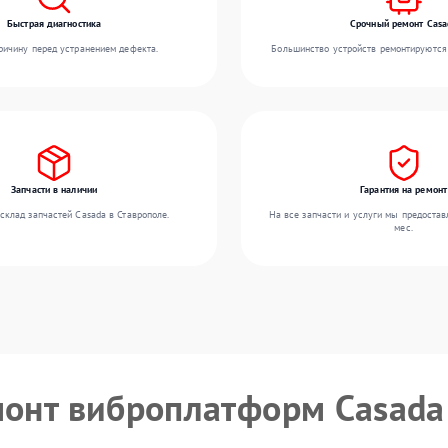
Быстрая диагностика
Срочный ремонт Casa
ичину перед устранением дефекта.
Большинство устройств ремонтируются 
Запчасти в наличии
Гарантия на ремонт
склад запчастей Casada в Ставрополе.
На все запчасти и услуги мы предостав
мес.
монт виброплатформ Casada