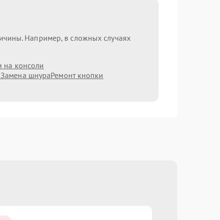
ричины. Например, в сложных случаях
и на консоли
а
Замена шнура
Ремонт кнопки