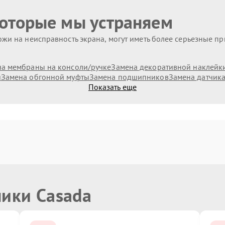
которые мы устраняем
жи на неисправность экрана, могут иметь более серьезные п
а мембраны на консоли/ручке
Замена декоративной наклейк
и
Замена обгонной муфты
Замена подшипников
Замена датчик
Показать еще
ники Casada