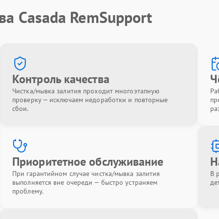
ва Casada RemSupport
Контроль качества
Ч
Чистка/мывка залития проходит многоэтапную
Ра
проверку — исключаем недоработки и повторные
пр
сбои.
ра
Приоритетное обслуживание
Н
При гарантийном случае чистка/мывка залития
В 
выполняется вне очереди — быстро устраняем
де
проблему.